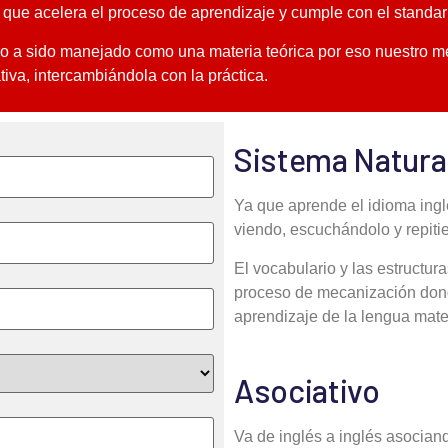
k. que acelera el proceso de aprendizaje y cumple con el stan
ro a sido manejado como una materia teórica por eso nuestro m
iva, intercambiándola con la práctica.
Sistema Natura
Ya que aprende el idioma ingl
viendo, escuchándolo y repiti
El vocabulario y las estructu
proceso de mecanización donde
aprendizaje de la lengua mate
Asociativo
Va de inglés a inglés asocian