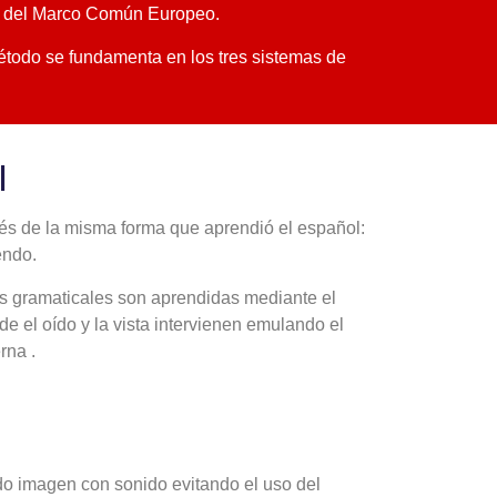
dar del Marco Común Europeo.
étodo se fundamenta en los tres sistemas de
l
és de la misma forma que aprendió el español:
endo.
ras gramaticales son aprendidas mediante el
 el oído y la vista intervienen emulando el
rna .
do imagen con sonido evitando el uso del