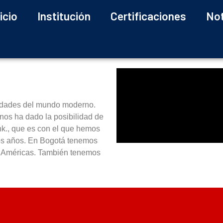
icio
Institución
Certificaciones
Not
idades del mundo moderno.
nos ha dado la posibilidad de
nk., que es con el que hemos
os años. En Bogotá tenemos
os Américas. También tenemos