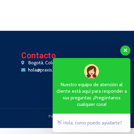
Contacto
Bogotá, Colombia
hola@praxis.com
Nuestro equipo de atención al
cliente está aquí para responder a
sus preguntas. ¡Pregúntanos
cualquier cosa!
Política de privacidad
·
Términos
👋 Hola, como puedo ayudarte?