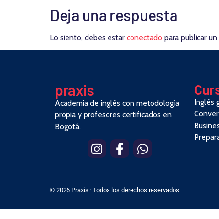
Deja una respuesta
Lo siento, debes estar
conectado
para publicar un
pra
x
is
Cur
Inglés 
Academia de inglés con metodología
Conver
propia y profesores certificados en
Busines
Bogotá.
Prepar
© 2026 Praxis · Todos los derechos reservados