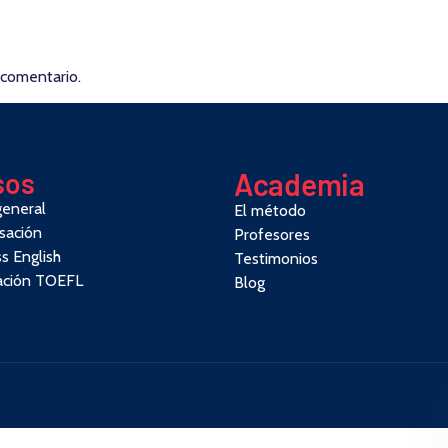
 comentario.
sos
Academia
general
El método
sación
Profesores
s English
Testimonios
ación TOEFL
Blog