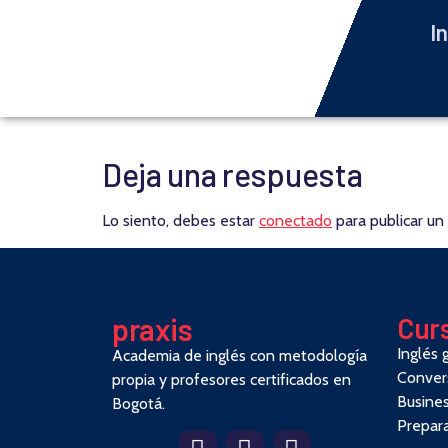
In
Deja una respuesta
Lo siento, debes estar
conectado
para publicar un
pra
x
is
Cur
Inglés 
Academia de inglés con metodología
Conver
propia y profesores certificados en
Busines
Bogotá.
Prepar