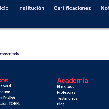
icio
Institución
Certificaciones
Not
 comentario.
sos
Academia
general
El método
sación
Profesores
s English
Testimonios
ación TOEFL
Blog