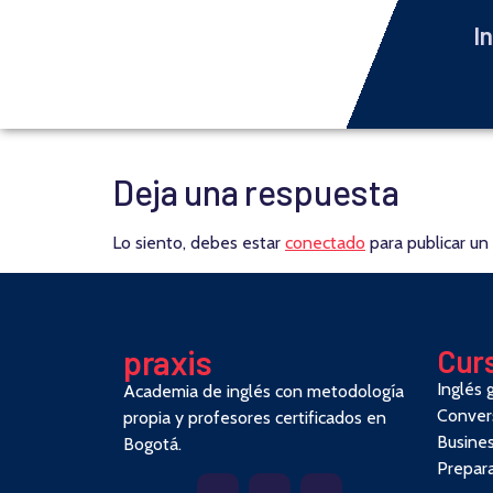
In
Deja una respuesta
Lo siento, debes estar
conectado
para publicar un
pra
x
is
Cur
Inglés 
Academia de inglés con metodología
Conver
propia y profesores certificados en
Busines
Bogotá.
Prepar