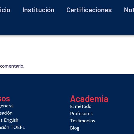
icio
Institución
Certificaciones
Not
 comentario.
sos
Academia
general
El método
sación
Profesores
s English
Testimonios
ación TOEFL
Blog