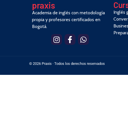
pra
x
is
Cur
Inglés 
Academia de inglés con metodología
Conver
propia y profesores certificados en
Busines
Bogotá.
Prepar
© 2026 Praxis · Todos los derechos reservados