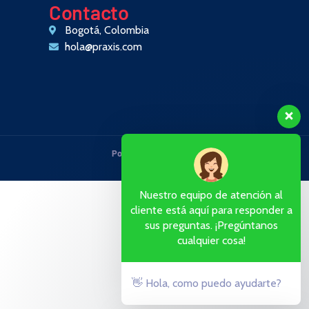
Contacto
Bogotá, Colombia
hola@praxis.com
Política de privacidad
·
Términos
Nuestro equipo de atención al
cliente está aquí para responder a
sus preguntas. ¡Pregúntanos
cualquier cosa!
👋 Hola, como puedo ayudarte?