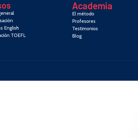
sos
Academia
general
El método
sación
Profesores
s English
Testimonios
ación TOEFL
Blog